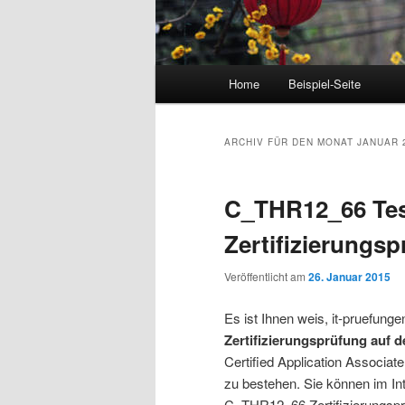
Hauptmenü
Home
Beispiel-Seite
Zum Inhalt wechseln
Zum sekundären Inhalt wec
ARCHIV FÜR DEN MONAT
JANUAR 
C_THR12_66 Tes
Zertifizierungs
Veröffentlicht am
26. Januar 2015
Es ist Ihnen weis, it-pruefung
Zertifizierungsprüfung auf 
Certified Application Associ
zu bestehen. Sie können im In
C_THR12_66 Zertifizierungsprü