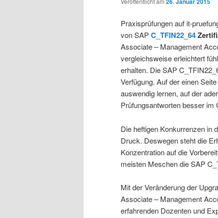
Veröffentlicht am
26. Januar 2015
Praxisprüfungen auf it-pruefun
von SAP
C_TFIN22_64
Zertif
Associate – Management Acco
vergleichsweise erleichtert f
erhalten. Die SAP C_TFIN22_64
Verfügung. Auf der einen Seit
auswendig lernen, auf der ad
Prüfungsantworten besser im 
Die heftigen Konkurrenzen in
Druck. Deswegen steht die Erh
Konzentration auf die Vorbere
meisten Meschen die SAP C_TF
Mit der Veränderung der Upgr
Associate – Management Acco
erfahrenden Dozenten und Ex