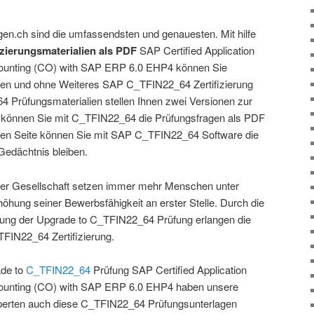
gen.ch sind die umfassendsten und genauesten. Mit hilfe
izierungsmaterialien als PDF
SAP Certified Application
unting (CO) with SAP ERP 6.0 EHP4 können Sie
ühlen und ohne Weiteres SAP C_TFIN22_64 Zertifizierung
 Prüfungsmaterialien stellen Ihnen zwei Versionen zur
e können Sie mit C_TFIN22_64 die Prüfungsfragen als PDF
eren Seite können Sie mit SAP C_TFIN22_64 Software die
Gedächtnis bleiben.
 der Gesellschaft setzen immer mehr Menschen unter
öhung seiner Bewerbsfähigkeit an erster Stelle. Durch die
itung der Upgrade to C_TFIN22_64 Prüfung erlangen die
IN22_64 Zertifizierung.
ade to
C_TFIN22_64
Prüfung SAP Certified Application
unting (CO) with SAP ERP 6.0 EHP4 haben unsere
perten auch diese C_TFIN22_64 Prüfungsunterlagen