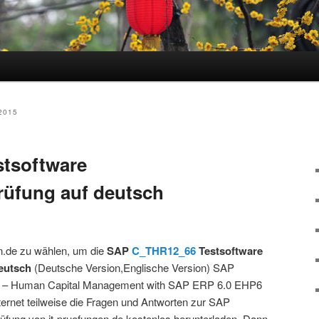
hseln
2015
tsoftware
prüfung auf deutsch
en.de zu wählen, um die
SAP
C_THR12_66
Testsoftware
deutsch
(Deutsche Version,Englische Version) SAP
ate – Human Capital Management with SAP ERP 6.0 EHP6
ternet teilweise die Fragen und Antworten zur SAP
fung von it-pruefungen.de kostenlos herunterladen. Dann