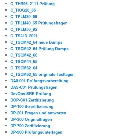
C_THR96_2111 Prüfung
C_TIOG20_65
C_TPLM30_66
C_TPLM40_65 Prüfungsfragen
C_TPLM50_95
C_TS413_2021
C_TSCM42_64 neue Dumps
C_TSCM42_64 Prüfung Dumps
C_TSCM42_66
C_TSCM44_65
C_TSCM62_64
C_TSCM62_65 originale Testfagen
DA0-001 Prüfungsvorbereitung
DAS-C01 Prüfungsfragen
DevOps-SRE Prüfung
DOP-C01 Zertifizierung
DP-100 it-zertifizierung
DP-201 Fragen und antworten
DP-300 Originalfragen
DP-700 Zertifizierung
DP-900 Prüfungsunterlagen