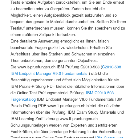
Tests einzelne Aufgaben zurückstellen, um Sie am Ende erneut
zu bearbeiten oder zu überprüfen. Zudem besteht die
Möglichkeit, einen Aufgabenblock gezielt aufzurufen und so
bequem das gesamte Material durchzuarbeiten. Sollten Sie Ihren
Testlauf unterbrechen müssen, können Sie ihn speichern und zu
einem späteren Zeitpunkt fortsetzen.
Eine detailierte Auswertung ermöglicht es Ihnen, falsch
beantwortete Fragen gezielt zu wiederholen. Erhalten Sie
Aufschluss über Ihre Stärken und Schwächen in einzelnen
Themenbereichen, den so genannten Objectives.
Die www.it-pruefungen.ch IBM Prüfung C2010-508 (
C2010-508
IBM Endpoint Manager V9.0 Fundamentals
) stärkt die
Beschäftigungschancen und öffnet sich Möglichkeiten für sie.
IBM Praxis-Prüfung PDF bietet die nützliche Informationen über
die Online-Test Prüfungsmaterial Prüfung.
IBM C2010-508
Fragenkatalog
IBM Endpoint Manager V9.0 Fundamentals IBM
Praxis-Prüfung PDF www.it-pruefungen.ch bietet die nützliche
Informationen über die Prüfung. IBM Exam Study Materials und
IBM Learning Zertifizierung www.it-pruefungen.ch
Schulungsunterlagen werden von Experten und zertifizierten
Fachkräften, die über jahrelange Erfahrung in der Vorbereitung
Zertifizierung von Online-Test Prüfungsmaterial
IBM C2010-508