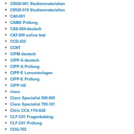
C9530-001 Studienmaterialien
C9530-519 Studienmaterialien
CA0-001
CAMS Prüfung
CAS-004-deutsch
CAT-500 online test
CCD-333
CCNT
CIPM deutsch
CIPP-A deutsch
CIPP-A Prüfung
CIPP-E Lernunterlagen
CIPP-E Prüfung
CIPP-US
cisco
Cisco Specialist 500-005
Cisco Specialist 700-101
Citrix CCA 1Y0-A28
CLF-C01 Fragenkatalog
CLF-C01 Prüfung
COG-702