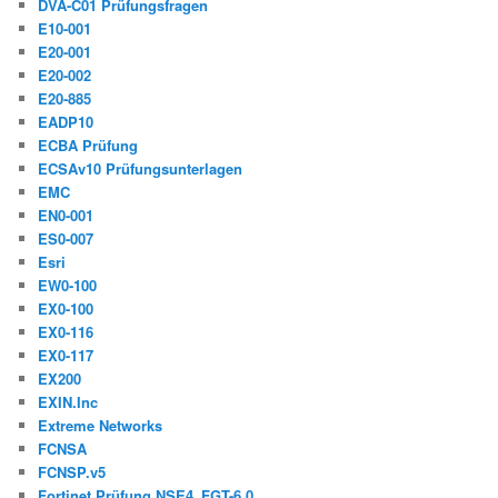
DVA-C01 Prüfungsfragen
E10-001
E20-001
E20-002
E20-885
EADP10
ECBA Prüfung
ECSAv10 Prüfungsunterlagen
EMC
EN0-001
ES0-007
Esri
EW0-100
EX0-100
EX0-116
EX0-117
EX200
EXIN.Inc
Extreme Networks
FCNSA
FCNSP.v5
Fortinet Prüfung NSE4_FGT-6.0