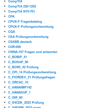
CompTIA
CompTIA 220-1202
CompTIA SY0-701
CPA
CPUX-F Fragenkatalog
CPUX-F Prüfungsvorbereitung
CQA
CSA Prüfungsvorbereitung
CSSBB deutsch
CUR-009
CWNA-107 Fragen und antworten
C_BOBIP_41
C_BOSUP_90
C_BOWI_42 Prüfung
C_CPI_14 Prüfungsvorbereitung
C_FIORDEV_21 Prüfungsfragen
C_GRCAC_10
C_HANAIMP142
C_HANASUP_1
C_ISR_60
C_S4CDK_2023 Prüfung
C_S4EWM_2023 exam