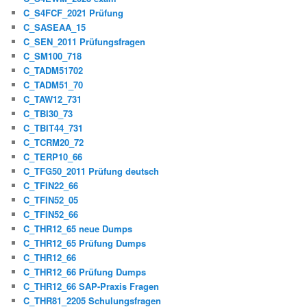
C_S4FCF_2021 Prüfung
C_SASEAA_15
C_SEN_2011 Prüfungsfragen
C_SM100_718
C_TADM51702
C_TADM51_70
C_TAW12_731
C_TBI30_73
C_TBIT44_731
C_TCRM20_72
C_TERP10_66
C_TFG50_2011 Prüfung deutsch
C_TFIN22_66
C_TFIN52_05
C_TFIN52_66
C_THR12_65 neue Dumps
C_THR12_65 Prüfung Dumps
C_THR12_66
C_THR12_66 Prüfung Dumps
C_THR12_66 SAP-Praxis Fragen
C_THR81_2205 Schulungsfragen