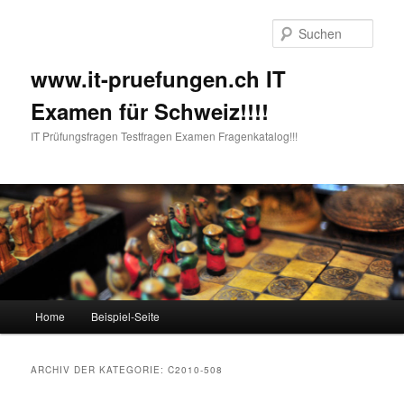
Such
www.it-pruefungen.ch IT
Examen für Schweiz!!!!
IT Prüfungsfragen Testfragen Examen Fragenkatalog!!!
Hauptmenü
Home
Beispiel-Seite
Zum Inhalt wechseln
Zum sekundären Inhalt wechseln
ARCHIV DER KATEGORIE:
C2010-508