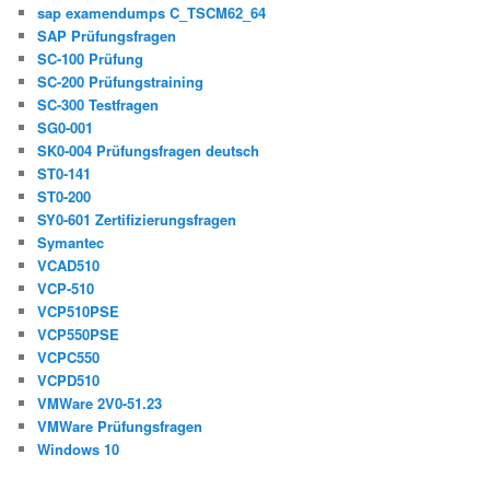
sap examendumps C_TSCM62_64
SAP Prüfungsfragen
SC-100 Prüfung
SC-200 Prüfungstraining
SC-300 Testfragen
SG0-001
SK0-004 Prüfungsfragen deutsch
ST0-141
ST0-200
SY0-601 Zertifizierungsfragen
Symantec
VCAD510
VCP-510
VCP510PSE
VCP550PSE
VCPC550
VCPD510
VMWare 2V0-51.23
VMWare Prüfungsfragen
Windows 10