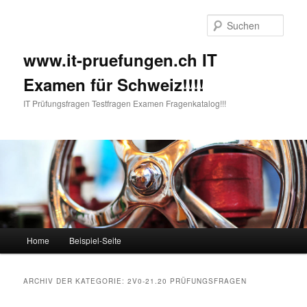
Such
www.it-pruefungen.ch IT
Examen für Schweiz!!!!
IT Prüfungsfragen Testfragen Examen Fragenkatalog!!!
Hauptmenü
Home
Beispiel-Seite
Zum Inhalt wechseln
Zum sekundären Inhalt wechseln
ARCHIV DER KATEGORIE:
2V0-21.20 PRÜFUNGSFRAGEN