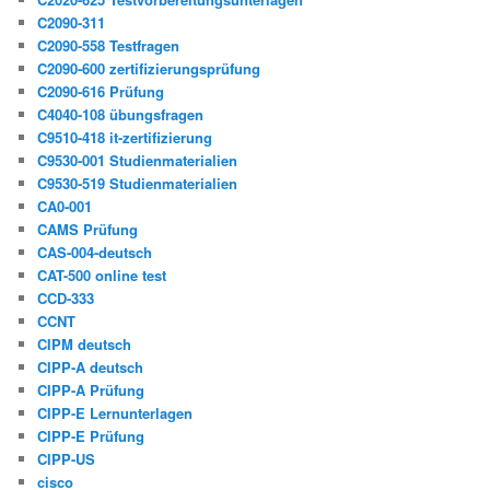
C2090-311
C2090-558 Testfragen
C2090-600 zertifizierungsprüfung
C2090-616 Prüfung
C4040-108 übungsfragen
C9510-418 it-zertifizierung
C9530-001 Studienmaterialien
C9530-519 Studienmaterialien
CA0-001
CAMS Prüfung
CAS-004-deutsch
CAT-500 online test
CCD-333
CCNT
CIPM deutsch
CIPP-A deutsch
CIPP-A Prüfung
CIPP-E Lernunterlagen
CIPP-E Prüfung
CIPP-US
cisco