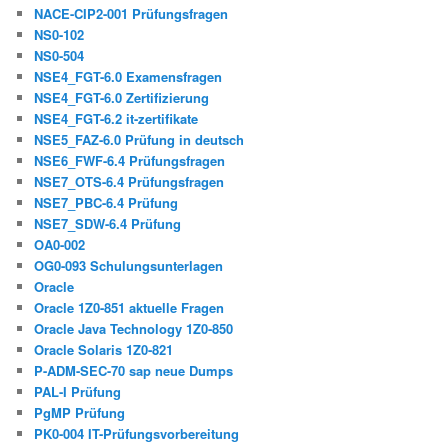
NACE-CIP2-001 Prüfungsfragen
NS0-102
NS0-504
NSE4_FGT-6.0 Examensfragen
NSE4_FGT-6.0 Zertifizierung
NSE4_FGT-6.2 it-zertifikate
NSE5_FAZ-6.0 Prüfung in deutsch
NSE6_FWF-6.4 Prüfungsfragen
NSE7_OTS-6.4 Prüfungsfragen
NSE7_PBC-6.4 Prüfung
NSE7_SDW-6.4 Prüfung
OA0-002
OG0-093 Schulungsunterlagen
Oracle
Oracle 1Z0-851 aktuelle Fragen
Oracle Java Technology 1Z0-850
Oracle Solaris 1Z0-821
P-ADM-SEC-70 sap neue Dumps
PAL-I Prüfung
PgMP Prüfung
PK0-004 IT-Prüfungsvorbereitung