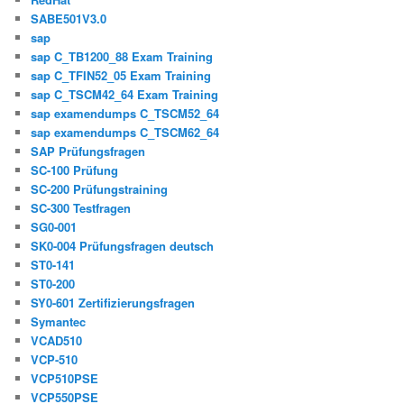
SABE501V3.0
sap
sap C_TB1200_88 Exam Training
sap C_TFIN52_05 Exam Training
sap C_TSCM42_64 Exam Training
sap examendumps C_TSCM52_64
sap examendumps C_TSCM62_64
SAP Prüfungsfragen
SC-100 Prüfung
SC-200 Prüfungstraining
SC-300 Testfragen
SG0-001
SK0-004 Prüfungsfragen deutsch
ST0-141
ST0-200
SY0-601 Zertifizierungsfragen
Symantec
VCAD510
VCP-510
VCP510PSE
VCP550PSE