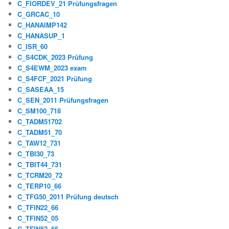
C_FIORDEV_21 Prüfungsfragen
C_GRCAC_10
C_HANAIMP142
C_HANASUP_1
C_ISR_60
C_S4CDK_2023 Prüfung
C_S4EWM_2023 exam
C_S4FCF_2021 Prüfung
C_SASEAA_15
C_SEN_2011 Prüfungsfragen
C_SM100_718
C_TADM51702
C_TADM51_70
C_TAW12_731
C_TBI30_73
C_TBIT44_731
C_TCRM20_72
C_TERP10_66
C_TFG50_2011 Prüfung deutsch
C_TFIN22_66
C_TFIN52_05
C_TFIN52_66