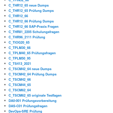
C_THR12_65 neue Dumps
C_THR12_65 Prüfung Dumps
C_THR12_66
C_THR12_66 Prüfung Dumps
C_THR12_66 SAP-Praxis Fragen
C_THR81_2205 Schulungsfragen
C_THR96_2111 Prüfung
C_TIOG20_65
C_TPLM30_66
C_TPLM40_65 Prüfungsfragen
C_TPLM50_95
C_TS413_2021
C_TSCM42_64 neue Dumps
C_TSCM42_64 Prüfung Dumps
C_TSCM42_66
C_TSCM44_65
C_TSCM62_64
C_TSCM62_65 originale Testfagen
DA0-001 Prüfungsvorbereitung
DAS-C01 Prüfungsfragen
DevOps-SRE Prüfung