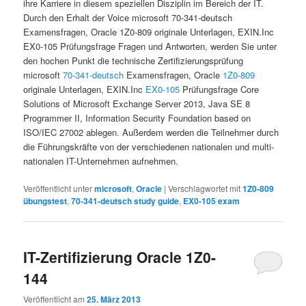
ihre Karriere in diesem speziellen Disziplin im Bereich der IT.
Durch den Erhalt der Voice microsoft 70-341-deutsch
Examensfragen, Oracle 1Z0-809 originale Unterlagen, EXIN.Inc
EX0-105 Prüfungsfrage Fragen und Antworten, werden Sie unter
den hochen Punkt die technische Zertifizierungsprüfung
microsoft
70-341-deutsch
Examensfragen, Oracle
1Z0-809
originale Unterlagen, EXIN.Inc
EX0-105
Prüfungsfrage Core
Solutions of Microsoft Exchange Server 2013, Java SE 8
Programmer II, Information Security Foundation based on
ISO/IEC 27002 ablegen. Außerdem werden die Teilnehmer durch
die Führungskräfte von der verschiedenen nationalen und multi-
nationalen IT-Unternehmen aufnehmen.
Veröffentlicht unter
microsoft
,
Oracle
|
Verschlagwortet mit
1Z0-809
übungstest
,
70-341-deutsch study guide
,
EX0-105 exam
IT-Zertifizierung Oracle 1Z0-
144
Veröffentlicht am
25. März 2013