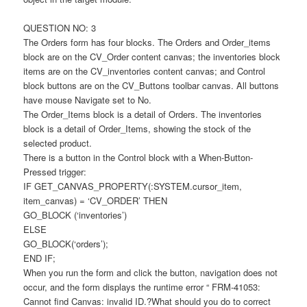
QUESTION NO: 3
The Orders form has four blocks. The Orders and Order_items
block are on the CV_Order content canvas; the inventories block
items are on the CV_inventories content canvas; and Control
block buttons are on the CV_Buttons toolbar canvas. All buttons
have mouse Navigate set to No.
The Order_Items block is a detail of Orders. The inventories
block is a detail of Order_Items, showing the stock of the
selected product.
There is a button in the Control block with a When-Button-
Pressed trigger:
IF GET_CANVAS_PROPERTY(:SYSTEM.cursor_item,
item_canvas) = ‘CV_ORDER’ THEN
GO_BLOCK (‘inventories’)
ELSE
GO_BLOCK(‘orders’);
END IF;
When you run the form and click the button, navigation does not
occur, and the form displays the runtime error “ FRM-41053:
Cannot find Canvas: invalid ID.?What should you do to correct