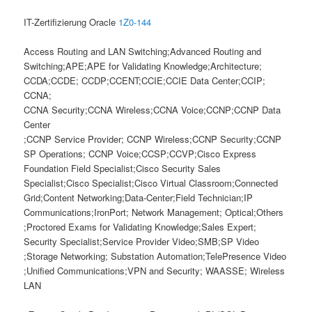
IT-Zertifizierung Oracle
1Z0-144
Access Routing and LAN Switching;Advanced Routing and
Switching;APE;APE for Validating Knowledge;Architecture;
CCDA;CCDE; CCDP;CCENT;CCIE;CCIE Data Center;CCIP;
CCNA;
CCNA Security;CCNA Wireless;CCNA Voice;CCNP;CCNP Data
Center
;CCNP Service Provider; CCNP Wireless;CCNP Security;CCNP
SP Operations; CCNP Voice;CCSP;CCVP;Cisco Express
Foundation Field Specialist;Cisco Security Sales
Specialist;Cisco Specialist;Cisco Virtual Classroom;Connected
Grid;Content Networking;Data-Center;Field Technician;IP
Communications;IronPort; Network Management; Optical;Others
;Proctored Exams for Validating Knowledge;Sales Expert;
Security Specialist;Service Provider Video;SMB;SP Video
;Storage Networking; Substation Automation;TelePresence Video
;Unified Communications;VPN and Security; WAASSE; Wireless
LAN