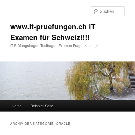
Such
www.it-pruefungen.ch IT
Examen für Schweiz!!!!
IT Prüfungsfragen Testfragen Examen Fragenkatalog!!!
Hauptmenü
Home
Beispiel-Seite
Zum Inhalt wechseln
Zum sekundären Inhalt wechseln
ARCHIV DER KATEGORIE:
ORACLE