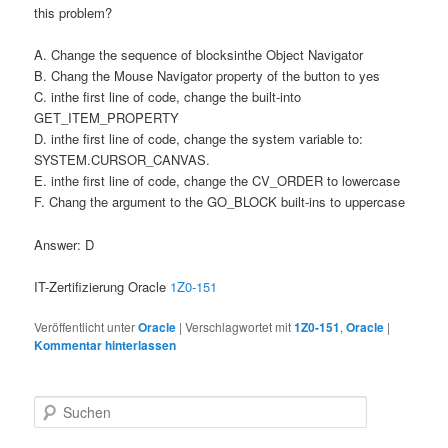
this problem?
A. Change the sequence of blocksinthe Object Navigator
B. Chang the Mouse Navigator property of the button to yes
C. inthe first line of code, change the built-into
GET_ITEM_PROPERTY
D. inthe first line of code, change the system variable to:
SYSTEM.CURSOR_CANVAS.
E. inthe first line of code, change the CV_ORDER to lowercase
F. Chang the argument to the GO_BLOCK built-ins to uppercase
Answer: D
IT-Zertifizierung Oracle
1Z0-151
Veröffentlicht unter
Oracle
|
Verschlagwortet mit
1Z0-151
,
Oracle
|
Kommentar hinterlassen
Suchen