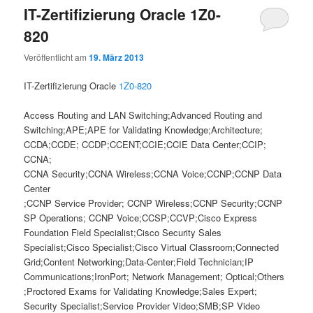
IT-Zertifizierung Oracle 1Z0-
820
Veröffentlicht am
19. März 2013
IT-Zertifizierung Oracle
1Z0-820
Access Routing and LAN Switching;Advanced Routing and
Switching;APE;APE for Validating Knowledge;Architecture;
CCDA;CCDE; CCDP;CCENT;CCIE;CCIE Data Center;CCIP;
CCNA;
CCNA Security;CCNA Wireless;CCNA Voice;CCNP;CCNP Data
Center
;CCNP Service Provider; CCNP Wireless;CCNP Security;CCNP
SP Operations; CCNP Voice;CCSP;CCVP;Cisco Express
Foundation Field Specialist;Cisco Security Sales
Specialist;Cisco Specialist;Cisco Virtual Classroom;Connected
Grid;Content Networking;Data-Center;Field Technician;IP
Communications;IronPort; Network Management; Optical;Others
;Proctored Exams for Validating Knowledge;Sales Expert;
Security Specialist;Service Provider Video;SMB;SP Video