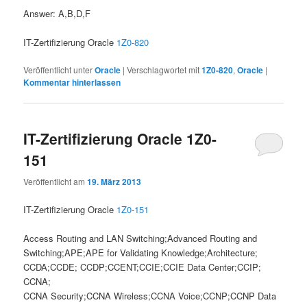
Answer: A,B,D,F
IT-Zertifizierung Oracle
1Z0-820
Veröffentlicht unter
Oracle
|
Verschlagwortet mit
1Z0-820
,
Oracle
|
Kommentar hinterlassen
IT-Zertifizierung Oracle 1Z0-
151
Veröffentlicht am
19. März 2013
IT-Zertifizierung Oracle
1Z0-151
Access Routing and LAN Switching;Advanced Routing and
Switching;APE;APE for Validating Knowledge;Architecture;
CCDA;CCDE; CCDP;CCENT;CCIE;CCIE Data Center;CCIP;
CCNA;
CCNA Security;CCNA Wireless;CCNA Voice;CCNP;CCNP Data