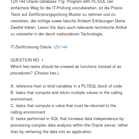
1Z0-144 Oracle Database 11g: Program with PL/SQL Der
einfachste Weg für die IT-Prüfung vorzubereiten, ist die Praxis-
Tests auf Zertifizierungsprüfung Muster zu nehmen und zu
verstehen, die richtige sowie falsche Antwort Erklärungen Deine
Zweifel klären. Lesen Sie dazu auch relevante technische Artikel
zu versierter in der damit verbundenen Technologie.
IT-Zertifizierung Oracle
1Z0-144
QUESTION NO: 1
Which two tasks should be created as functions instead of as
procedures? (Choose two.)
A. reference host or bind variables in a PL7SQL block of code
B. tasks that compute and return multiple values to the calling
environment
C. tasks that compute a value that must be returned to the
calling environment
D. tasks performed in SQL that increase data independence by
processing complex data analysis within the Oracle server, rather
than by retrieving the data into an application