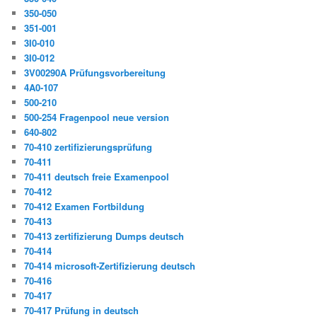
350-050
351-001
3I0-010
3I0-012
3V00290A Prüfungsvorbereitung
4A0-107
500-210
500-254 Fragenpool neue version
640-802
70-410 zertifizierungsprüfung
70-411
70-411 deutsch freie Examenpool
70-412
70-412 Examen Fortbildung
70-413
70-413 zertifizierung Dumps deutsch
70-414
70-414 microsoft-Zertifizierung deutsch
70-416
70-417
70-417 Prüfung in deutsch