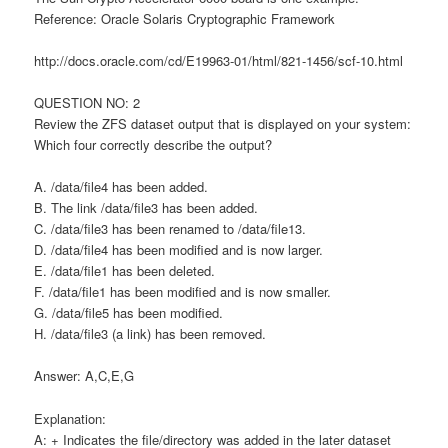
Reference: Oracle Solaris Cryptographic Framework
http://docs.oracle.com/cd/E19963-01/html/821-1456/scf-10.html
QUESTION NO: 2
Review the ZFS dataset output that is displayed on your system:
Which four correctly describe the output?
A. /data/file4 has been added.
B. The link /data/file3 has been added.
C. /data/file3 has been renamed to /data/file13.
D. /data/file4 has been modified and is now larger.
E. /data/file1 has been deleted.
F. /data/file1 has been modified and is now smaller.
G. /data/file5 has been modified.
H. /data/file3 (a link) has been removed.
Answer: A,C,E,G
Explanation:
A: + Indicates the file/directory was added in the later dataset