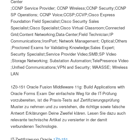
Center
;CCNP Service Provider; CCNP Wireless;CCNP Security;CCNP
SP Operations; CCNP Voice;CCSP;CCVP;Cisco Express
Foundation Field Specialist;Cisco Security Sales
Specialist;Cisco Specialist;Cisco Virtual Classroom;Connected
Grid;Content Networking;Data-Center;Field Technician;IP
Communications;IronPort; Network Management; Optical;Others
;Proctored Exams for Validating Knowledge;Sales Expert;
Security Specialist;Service Provider Video;SMB;SP Video
;Storage Networking; Substation Automation;TelePresence Video
;Unified Communications;VPN and Security; WAASSE; Wireless
LAN
1Z0-151 Oracle Fusion Middleware 11g: Build Applications with
Oracle Forms Exam Der einfachste Weg für die IT-Prüfung
vorzubereiten, ist die Praxis-Tests auf Zertifizierungsprüfung
Muster zu nehmen und zu verstehen, die richtige sowie falsche
Antwort Erklärungen Deine Zweifel klären. Lesen Sie dazu auch
relevante technische Artikel zu versierter in der damit
verbundenen Technologie.
IT-Zertifizierung Oracle
1Z0-151