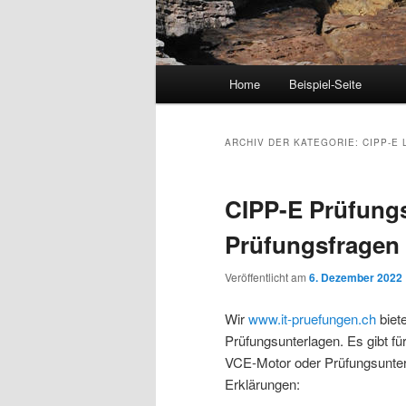
Hauptmenü
Home
Beispiel-Seite
Zum Inhalt wechseln
Zum sekundären Inhalt wec
ARCHIV DER KATEGORIE:
CIPP-E
CIPP-E Prüfungs
Prüfungsfragen
Veröffentlicht am
6. Dezember 2022
Wir
www.it-pruefungen.ch
biet
Prüfungsunterlagen. Es gibt f
VCE-Motor oder Prüfungsunterl
Erklärungen: