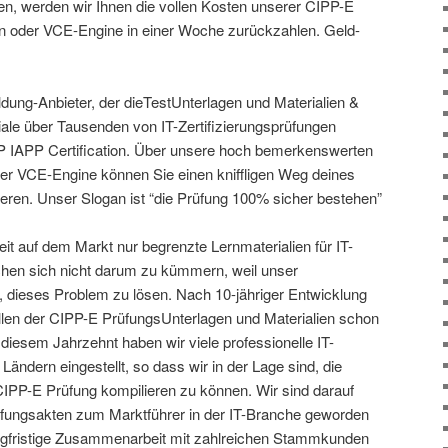
gen, werden wir Ihnen die vollen Kosten unserer CIPP-E
en oder VCE-Engine in einer Woche zurückzahlen. Geld-
ildung-Anbieter, der dieTestUnterlagen und Materialien &
le über Tausenden von IT-Zertifizierungsprüfungen
PP IAPP Certification. Über unsere hoch bemerkenswerten
er VCE-Engine können Sie einen kniffligen Weg deines
ren. Unser Slogan ist “die Prüfung 100% sicher bestehen”
eit auf dem Markt nur begrenzte Lernmaterialien für IT-
uchen sich nicht darum zu kümmern, weil unser
 dieses Problem zu lösen. Nach 10-jähriger Entwicklung
en der CIPP-E PrüfungsUnterlagen und Materialien schon
 diesem Jahrzehnt haben wir viele professionelle IT-
ändern eingestellt, so dass wir in der Lage sind, die
 CIPP-E Prüfung kompilieren zu können. Wir sind darauf
fungsakten zum Marktführer in der IT-Branche geworden
angfristige Zusammenarbeit mit zahlreichen Stammkunden