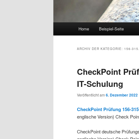
Hauptmenü
Home
Beispiel-Seite
Zum Inhalt wechseln
Zum sekundären Inhalt wec
ARCHIV DER KATEGORIE:
156-315
CheckPoint Prüf
IT-Schulung
Veröffentlicht am
6. Dezember 2022
CheckPoint Prüfung 156-315
englische Version) Check Point
CheckPoint deutsche Prüfung
englische Version) Check Poin