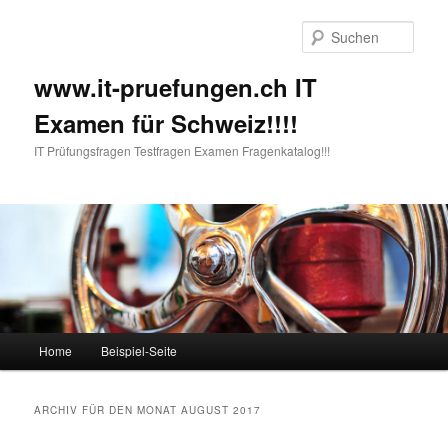
Such
www.it-pruefungen.ch IT
Examen für Schweiz!!!!
IT Prüfungsfragen Testfragen Examen Fragenkatalog!!!
Hauptmenü
Home
Beispiel-Seite
Zum Inhalt wechseln
Zum sekundären Inhalt wechseln
ARCHIV FÜR DEN MONAT
AUGUST 2017