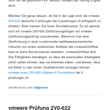
nicht nur die gedruckte PDF Version, sondern die Testing Engine
auch.
Möchten Sie genau wissen, ob Sie in der Lage sind, die vmware
2V0-620
deutsche it prüfungen bei it-pruefungen.ch erfolgreich zu
erhalten. Bitte machen Sie einen Simulationstest. Es ist optimal,
sich mit vmware 2V0-620 Zertifizierungsfragen auf vmware
Zertifizierungsprüfung vorzubereiten. Bekommt man eine
Zertifizierung in einer zunehmender wettbewerbsorientierten
Industrie von einem anerkannten Anbieter wie vmwareZertifikat,
kann er seine Berufschancen erweitern. vmwareZertifikat wird
Ihre Fähigkeiten bestätigen, so dass die potenziellen Arbeitgeber
sofort sehen können, was sie erreichen haben, und wissen, dass
sie Arbeit zu den hohen Qualitätsstufen erzeugen können
vmware exam 2V0-620 vSphere 6 Foundations
bei it-
pruefungen.ch
Veröffentlicht unter
Allgemein
vmware Prüfung 2V0-622