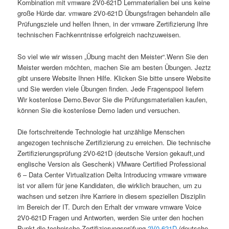
Kombination mit vmware 2V0-621D Lernmaterialien bei uns keine
große Hürde dar. vmware 2V0-621D Übungsfragen behandeln alle
Prüfungsziele und helfen Ihnen, in der vmware Zertifizierung Ihre
technischen Fachkenntnisse erfolgreich nachzuweisen.
So viel wie wir wissen „Übung macht den Meister“.Wenn Sie den
Meister werden möchten, machen Sie am besten Übungen. Jeztz
gibt unsere Website Ihnen Hilfe. Klicken Sie bitte unsere Website
und Sie werden viele Übungen finden. Jede Fragenspool liefern
Wir kostenlose Demo.Bevor Sie die Prüfungsmaterialien kaufen,
können Sie die kostenlose Demo laden und versuchen.
Die fortschreitende Technologie hat unzählige Menschen
angezogen technische Zertifizierung zu erreichen. Die technische
Zertifizierungsprüfung 2V0-621D (deutsche Version gekauft,und
englische Version als Geschenk) VMware Certified Professional
6 – Data Center Virtualization Delta Introducing vmware vmware
ist vor allem für jene Kandidaten, die wirklich brauchen, um zu
wachsen und setzen ihre Karriere in diesem speziellen Disziplin
im Bereich der IT. Durch den Erhalt der vmware vmware Voice
2V0-621D Fragen und Antworten, werden Sie unter den hochen
Punkt die technische Zertifizierungsprüfung
2V0-621D
(deutsche