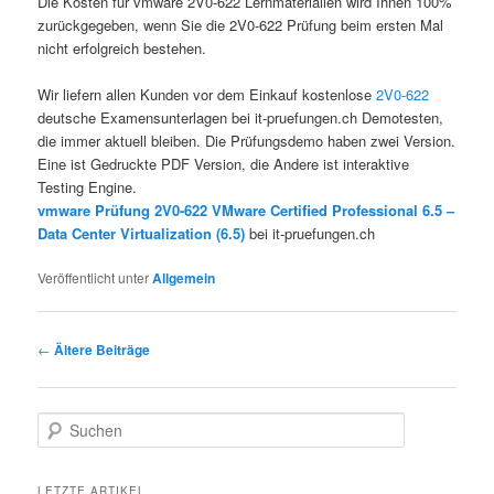
Die Kosten für vmware 2V0-622 Lernmaterialien wird Ihnen 100%
zurückgegeben, wenn Sie die 2V0-622 Prüfung beim ersten Mal
nicht erfolgreich bestehen.
Wir liefern allen Kunden vor dem Einkauf kostenlose
2V0-622
deutsche Examensunterlagen bei it-pruefungen.ch Demotesten,
die immer aktuell bleiben. Die Prüfungsdemo haben zwei Version.
Eine ist Gedruckte PDF Version, die Andere ist interaktive
Testing Engine.
vmware Prüfung 2V0-622 VMware Certified Professional 6.5 –
Data Center Virtualization (6.5)
bei it-pruefungen.ch
Veröffentlicht unter
Allgemein
Artikelnavigation
←
Ältere Beiträge
Suchen
LETZTE ARTIKEL