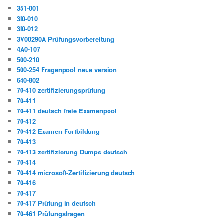
351-001
3I0-010
3I0-012
3V00290A Prüfungsvorbereitung
4A0-107
500-210
500-254 Fragenpool neue version
640-802
70-410 zertifizierungsprüfung
70-411
70-411 deutsch freie Examenpool
70-412
70-412 Examen Fortbildung
70-413
70-413 zertifizierung Dumps deutsch
70-414
70-414 microsoft-Zertifizierung deutsch
70-416
70-417
70-417 Prüfung in deutsch
70-461 Prüfungsfragen