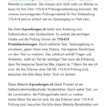
Material zu erreichen. Sie müssen sich nicht mehr um Bücher zu
lesen für Ihre Citrix 1Y0-A19 Prüfungsvorbereitung kümmern. Mit
unseren hervorragenden Prüfungsmaterial für Ihre Vorbereitung
1Y0-A19 wird so einfach wie ein Spaziergang im Park sein .
Die Seite
it-pruefungen.ch
bietet eine Anleitung zum
Selbststudium oder Studienführer. Es enthält alle wichtigen
Inhalte und die Prüfung Umriss der
1Y0-A19
Produktschulungen
. Durch wirkliche Test, Testumgebung zu
simulieren, geben Ihnen eine Chance, ihre eigenen Kenntnisse
vor dem Text zu meistern. Das Lehrbuch enthält Fragen und
Antworten, stellt ein Teil der wichtigen Test auch die Erklärung,
dass Sie bequemer Speicher.Was zögerst du ? Wenn Sie wie ich
sind, die das Erlernen einer QA-DE 1Y0-A19 Prüfung sind,
besuchen Sie bitte diese Seite. Youll mir danken.
Diese Website
it-pruefungen.ch
bietet Produkt ist ein
Selbststudienhandbuchoder Studienführer. Durch wahre Test, um
die Lernsituation, die Prüfungsinhalte leicht zu merken
testen.Wenn Sie wie ich sind, die das Erlernen einer 1Y0-A19
Prüfung sind, besuchen Sie bitte diese Website Bereitstellen von