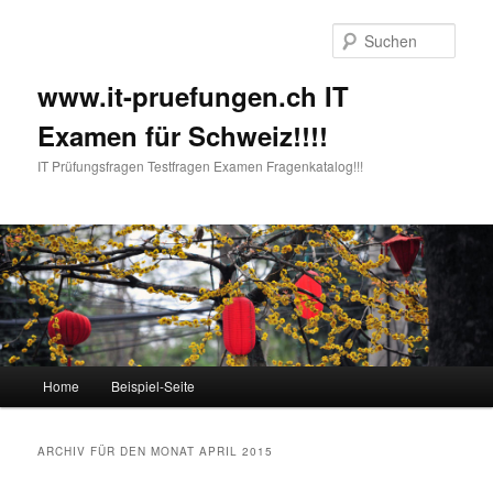
Such
www.it-pruefungen.ch IT
Examen für Schweiz!!!!
IT Prüfungsfragen Testfragen Examen Fragenkatalog!!!
Hauptmenü
Home
Beispiel-Seite
Zum Inhalt wechseln
Zum sekundären Inhalt wechseln
ARCHIV FÜR DEN MONAT
APRIL 2015