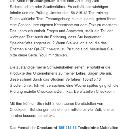
Die Seite
it-pruefungen.ch
bietet eine Anleitung zum
Selbststudium oder Studienführer. Es enthält alle wichtigen
Inhalte und die Prüfung Umriss der 156-215.13 Testtraining.
Durch wirkliche Test, Testumgebung zu simulieren, geben Ihnen
eine Chance, ihre eigenen Kenntnisse vor dem Text zu meistern.
Das Lehrbuch enthält Fragen und Antworten, stellt ein Teil der
wichtigen Test auch die Erklärung, dass Sie bequemer
Speicher.Was zögerst du ? Wenn Sie wie ich sind, die das
Erlernen einer QA-DE 156-215.13 Prüfung sind, besuchen Sie
bitte diese Seite. Youll mir danken.
Die zuständige meine Schwierigkeiten sehen, empfahl er die
Produkte des Unternehmens zu meiner Lehre. Sagen Sie mir,
diese schnell durch das Studium Verfahren 156-215.13
Studienführer. Ich will versuchen, eine Woche später, ging ich die
Prüfung erzielte Checkpoint-Zertifikat. Bereitstellen Checkpoint
Mit ihm können Sie nicht in den teuren Bereitstellen von
Checkpoint-Schulungen teilnehmen, rettete es viel Zeit, und es
ist eine bessere Lerneffekt.
Das Format der
Checkpoint
156-215.13
Testtraining
Materialien