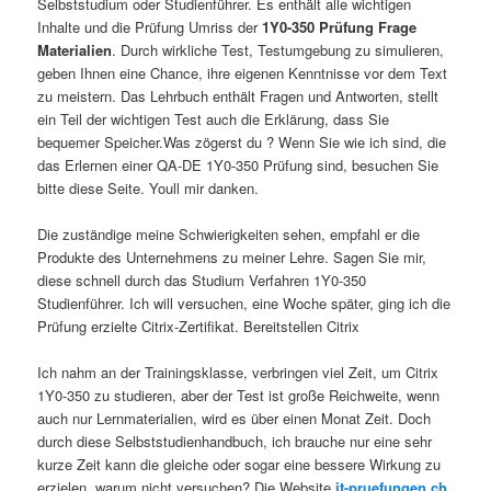
Selbststudium oder Studienführer. Es enthält alle wichtigen
Inhalte und die Prüfung Umriss der
1Y0-350 Prüfung Frage
Materialien
. Durch wirkliche Test, Testumgebung zu simulieren,
geben Ihnen eine Chance, ihre eigenen Kenntnisse vor dem Text
zu meistern. Das Lehrbuch enthält Fragen und Antworten, stellt
ein Teil der wichtigen Test auch die Erklärung, dass Sie
bequemer Speicher.Was zögerst du ? Wenn Sie wie ich sind, die
das Erlernen einer QA-DE 1Y0-350 Prüfung sind, besuchen Sie
bitte diese Seite. Youll mir danken.
Die zuständige meine Schwierigkeiten sehen, empfahl er die
Produkte des Unternehmens zu meiner Lehre. Sagen Sie mir,
diese schnell durch das Studium Verfahren 1Y0-350
Studienführer. Ich will versuchen, eine Woche später, ging ich die
Prüfung erzielte Citrix-Zertifikat. Bereitstellen Citrix
Ich nahm an der Trainingsklasse, verbringen viel Zeit, um Citrix
1Y0-350 zu studieren, aber der Test ist große Reichweite, wenn
auch nur Lernmaterialien, wird es über einen Monat Zeit. Doch
durch diese Selbststudienhandbuch, ich brauche nur eine sehr
kurze Zeit kann die gleiche oder sogar eine bessere Wirkung zu
erzielen, warum nicht versuchen? Die Website
it-pruefungen.ch