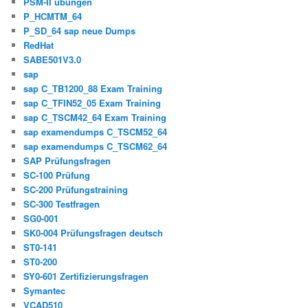
PSM-II übungen
P_HCMTM_64
P_SD_64 sap neue Dumps
RedHat
SABE501V3.0
sap
sap C_TB1200_88 Exam Training
sap C_TFIN52_05 Exam Training
sap C_TSCM42_64 Exam Training
sap examendumps C_TSCM52_64
sap examendumps C_TSCM62_64
SAP Prüfungsfragen
SC-100 Prüfung
SC-200 Prüfungstraining
SC-300 Testfragen
SG0-001
SK0-004 Prüfungsfragen deutsch
ST0-141
ST0-200
SY0-601 Zertifizierungsfragen
Symantec
VCAD510