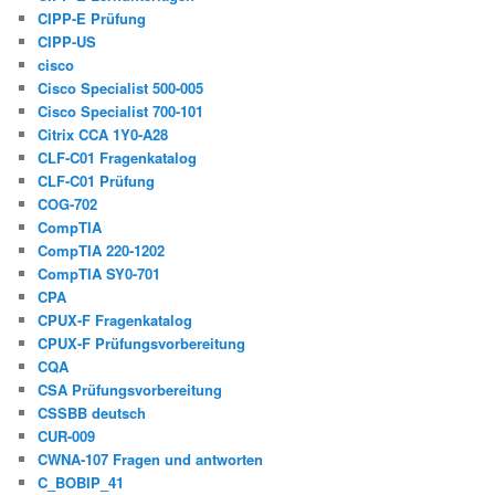
CIPP-E Prüfung
CIPP-US
cisco
Cisco Specialist 500-005
Cisco Specialist 700-101
Citrix CCA 1Y0-A28
CLF-C01 Fragenkatalog
CLF-C01 Prüfung
COG-702
CompTIA
CompTIA 220-1202
CompTIA SY0-701
CPA
CPUX-F Fragenkatalog
CPUX-F Prüfungsvorbereitung
CQA
CSA Prüfungsvorbereitung
CSSBB deutsch
CUR-009
CWNA-107 Fragen und antworten
C_BOBIP_41