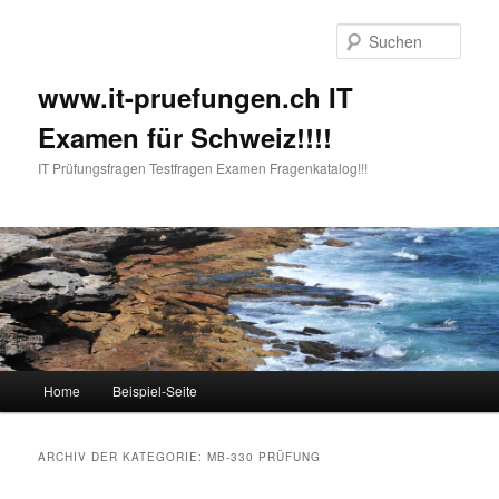
Such
www.it-pruefungen.ch IT
Examen für Schweiz!!!!
IT Prüfungsfragen Testfragen Examen Fragenkatalog!!!
Hauptmenü
Home
Beispiel-Seite
Zum Inhalt wechseln
Zum sekundären Inhalt wechseln
ARCHIV DER KATEGORIE:
MB-330 PRÜFUNG