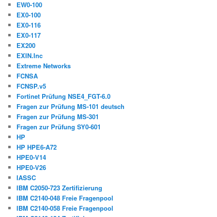
EW0-100
EX0-100
EX0-116
EX0-117
EX200
EXIN.Inc
Extreme Networks
FCNSA
FCNSP.v5
Fortinet Prüfung NSE4_FGT-6.0
Fragen zur Prüfung MS-101 deutsch
Fragen zur Prüfung MS-301
Fragen zur Prüfung SY0-601
HP
HP HPE6-A72
HPE0-V14
HPE0-V26
IASSC
IBM C2050-723 Zertifizierung
IBM C2140-048 Freie Fragenpool
IBM C2140-058 Freie Fragenpool