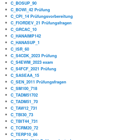
C_BOSUP_90
C_BOWI_42 Prüfung
C_CPI_14 Prüfungsvorbereitung
C_FIORDEV_21 Prüfungsfragen
C_GRCAC_10
C_HANAIMP142
C_HANASUP_1
C_ISR_60
C_S4CDK_2023 Prüfung
C_S4EWM_2023 exam
C_S4FCF_2021 Prüfung
C_SASEAA_15
C_SEN_2011 Prüfungsfragen
C_SM100_718
C_TADM51702
C_TADM51_70
C_TAW12_731
C_TBI30_73
C_TBIT44_731
C_TCRM20_72
C_TERP10_66