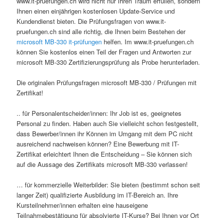
www.it-pruefungen.ch wird nicht nur Ihren Traum erfüllen, sondern
Ihnen einen einjährigen kostenlosen Update-Service und
Kundendienst bieten. Die Prüfungsfragen von www.it-
pruefungen.ch sind alle richtig, die Ihnen beim Bestehen der
microsoft MB-330 it-prüfungen
helfen. Im www.it-pruefungen.ch
können Sie kostenlos einen Teil der Fragen und Antworten zur
microsoft MB-330 Zertifizierungsprüfung als Probe herunterladen.
Die originalen Prüfungsfragen microsoft MB-330 / Prüfungen mit
Zertifikat!
.. für Personalentscheider/innen: Ihr Job ist es, geeignetes
Personal zu finden. Haben auch Sie vielleicht schon festgestellt,
dass Bewerber/innen ihr Können im Umgang mit dem PC nicht
ausreichend nachweisen können? Eine Bewerbung mit IT-
Zertifikat erleichtert Ihnen die Entscheidung – Sie können sich
auf die Aussage des Zertifikats microsoft MB-330 verlassen!
… für kommerzielle Weiterbilder: Sie bieten (bestimmt schon seit
langer Zeit) qualifizierte Ausbildung im IT-Bereich an. Ihre
Kursteilnehmer/innen erhalten eine hauseigene
Teilnahmebestätigung für absolvierte IT-Kurse? Bei Ihnen vor Ort