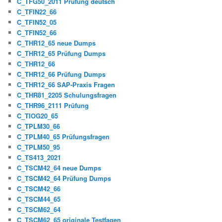
C_TFG50_2011 Prüfung deutsch
C_TFIN22_66
C_TFIN52_05
C_TFIN52_66
C_THR12_65 neue Dumps
C_THR12_65 Prüfung Dumps
C_THR12_66
C_THR12_66 Prüfung Dumps
C_THR12_66 SAP-Praxis Fragen
C_THR81_2205 Schulungsfragen
C_THR96_2111 Prüfung
C_TIOG20_65
C_TPLM30_66
C_TPLM40_65 Prüfungsfragen
C_TPLM50_95
C_TS413_2021
C_TSCM42_64 neue Dumps
C_TSCM42_64 Prüfung Dumps
C_TSCM42_66
C_TSCM44_65
C_TSCM62_64
C_TSCM62_65 originale Testfagen