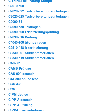
C-TFIN52-65 Prüfung Dumps
C2010-508
C2020-622 Testvorbereitungsunterlagen
C2020-625 Testvorbereitungsunterlagen
C2090-311
C2090-558 Testfragen
C2090-600 zertifizierungsprüfung
C2090-616 Prüfung
C4040-108 übungsfragen
C9510-418 it-zertifizierung
C9530-001 Studienmaterialien
C9530-519 Studienmaterialien
CA0-001
CAMS Prüfung
CAS-004-deutsch
CAT-500 online test
CCD-333
CCNT
CIPM deutsch
CIPP-A deutsch
CIPP-A Prüfung
CIPP-E Lernunterlagen