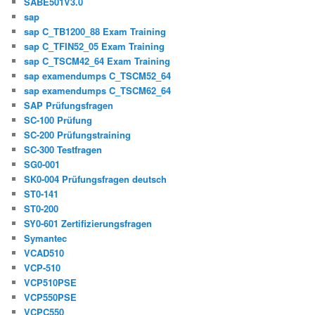
SABE501V3.0
sap
sap C_TB1200_88 Exam Training
sap C_TFIN52_05 Exam Training
sap C_TSCM42_64 Exam Training
sap examendumps C_TSCM52_64
sap examendumps C_TSCM62_64
SAP Prüfungsfragen
SC-100 Prüfung
SC-200 Prüfungstraining
SC-300 Testfragen
SG0-001
SK0-004 Prüfungsfragen deutsch
ST0-141
ST0-200
SY0-601 Zertifizierungsfragen
Symantec
VCAD510
VCP-510
VCP510PSE
VCP550PSE
VCPC550