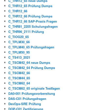
C_THR12_65 neue Dumps
C_THR12_65 Prüfung Dumps
C_THR12_66
C_THR12_66 Prüfung Dumps
C_THR12_66 SAP-Praxis Fragen
C_THR81_2205 Schulungsfragen
C_THR96_2111 Prüfung
C_TIOG20_65
C_TPLM30_66
C_TPLM40_65 Prüfungsfragen
C_TPLM50_95
C_TS413_2021
C_TSCM42_64 neue Dumps
C_TSCM42_64 Prüfung Dumps
C_TSCM42_66
C_TSCM44_65
C_TSCM62_64
C_TSCM62_65 originale Testfagen
DA0-001 Prüfungsvorbereitung
DAS-C01 Prüfungsfragen
DevOps-SRE Prüfung
DOP-C01 Zertifizierung