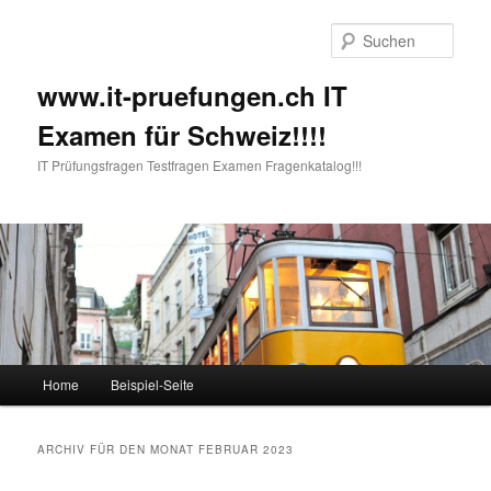
Such
www.it-pruefungen.ch IT
Examen für Schweiz!!!!
IT Prüfungsfragen Testfragen Examen Fragenkatalog!!!
Hauptmenü
Home
Beispiel-Seite
Zum Inhalt wechseln
Zum sekundären Inhalt wechseln
ARCHIV FÜR DEN MONAT
FEBRUAR 2023