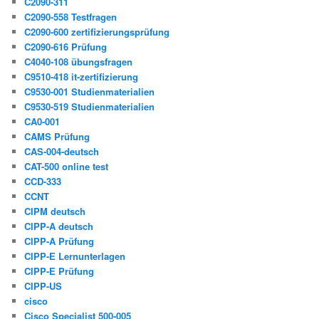
C2090-311
C2090-558 Testfragen
C2090-600 zertifizierungsprüfung
C2090-616 Prüfung
C4040-108 übungsfragen
C9510-418 it-zertifizierung
C9530-001 Studienmaterialien
C9530-519 Studienmaterialien
CA0-001
CAMS Prüfung
CAS-004-deutsch
CAT-500 online test
CCD-333
CCNT
CIPM deutsch
CIPP-A deutsch
CIPP-A Prüfung
CIPP-E Lernunterlagen
CIPP-E Prüfung
CIPP-US
cisco
Cisco Specialist 500-005