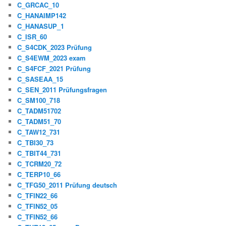
C_GRCAC_10
C_HANAIMP142
C_HANASUP_1
C_ISR_60
C_S4CDK_2023 Prüfung
C_S4EWM_2023 exam
C_S4FCF_2021 Prüfung
C_SASEAA_15
C_SEN_2011 Prüfungsfragen
C_SM100_718
C_TADM51702
C_TADM51_70
C_TAW12_731
C_TBI30_73
C_TBIT44_731
C_TCRM20_72
C_TERP10_66
C_TFG50_2011 Prüfung deutsch
C_TFIN22_66
C_TFIN52_05
C_TFIN52_66